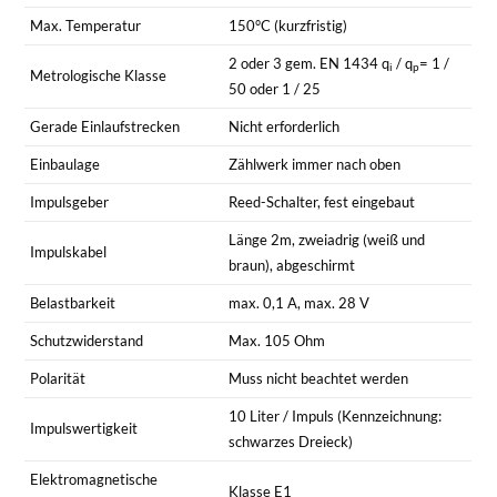
Max. Temperatur
150°C (kurzfristig)
2 oder 3 gem. EN 1434 q
/ q
= 1 /
i
p
Metrologische Klasse
50 oder 1 / 25
Gerade Einlaufstrecken
Nicht erforderlich
Einbaulage
Zählwerk immer nach oben
Impulsgeber
Reed-Schalter, fest eingebaut
Länge 2m, zweiadrig (weiß und
Impulskabel
braun), abgeschirmt
Belastbarkeit
max. 0,1 A, max. 28 V
Schutzwiderstand
Max. 105 Ohm
Polarität
Muss nicht beachtet werden
10 Liter / Impuls (Kennzeichnung:
Impulswertigkeit
schwarzes Dreieck)
Elektromagnetische
Klasse E1