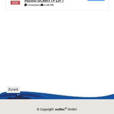
1 Datei(en)
4.38 MB
Zurück
®
© Copyright:
wattec
GmbH